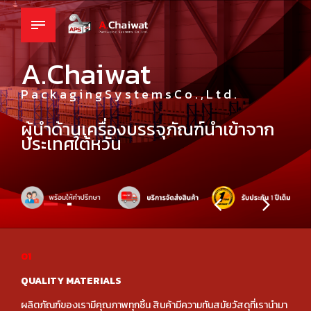
A.Chaiwat
P a c k a g i n g S y s t e m s C o . , L t d .
ผู้นำด้านเครื่องบรรจุภัณฑ์นำเข้าจาก
ประเทศใต้หวัน