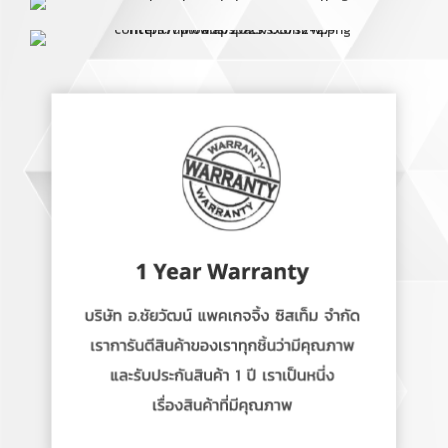
OUR SERVICES
บริษัท อ.ชัยวัฒน์ แพคเกจจิ้ง ซิสเท็ม จำกัด ให้บริการครบวงจรด้าน
การผลิตภัณฑ์แพคเกจจิ้ง