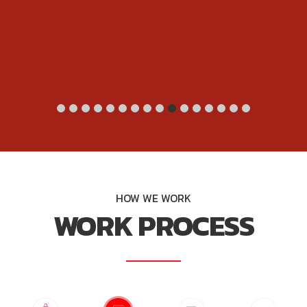
ด้วยประสบการณ์มากกว่า 21 ปี เราได้นำเสนอผลิตภัณฑ์ที่ดีและมี
คุณภาพไปสู่องค์กร เพื่อสานต่อธุรกิจให้ประสบความสำเร็จ เราคือ
ส่วนหนึ่งในการส่งต่อสินค้าที่มีคุณภาพไปสู่ผู้บริโภค
เครื่องรัดพาเลทแนวตั้ง PW-2862UYAOV