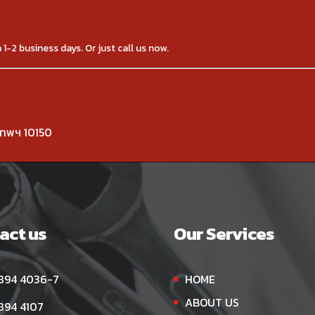
1-2 business days. Or just call us now.
เทพฯ 10150
act us
Our Services
894 4036-7
HOME
ABOUT US
894 4107