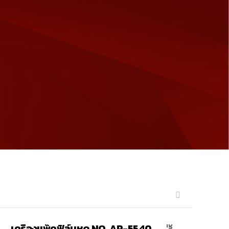
เครื่องแพ็คฟิลม์หด
เครื่องแพ็คฟิล์มหด NO. AP-5540