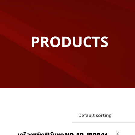
เครื่องแพ็คฟิลม์หด
เครื่องแพ็คฟิล์มหด NO. AP-180844