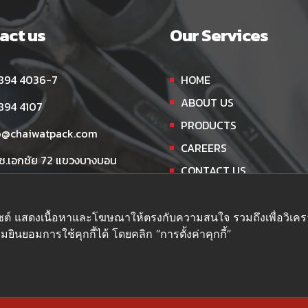
act us
Our Services
894 4036-7
HOME
ABOUT US
894 4107
PRODUCTS
o@chaiwatpack.com
CAREERS
 ซ.เอกชัย 72 แขวงบางบอน
CONTACT US
บางบอน กรุงเทพฯ 10150
เว็บไซต์ แสดงเนื้อหาและโฆษณาให้ตรงกับความสนใจ รวมถึงเพื่อวิเ
ยินยอมการใช้คุกกี้ได้ โดยคลิก “การตั้งค่าคุกกี้”
All Rights Reserved.Designed by
Foxable Group Co., Ltd.