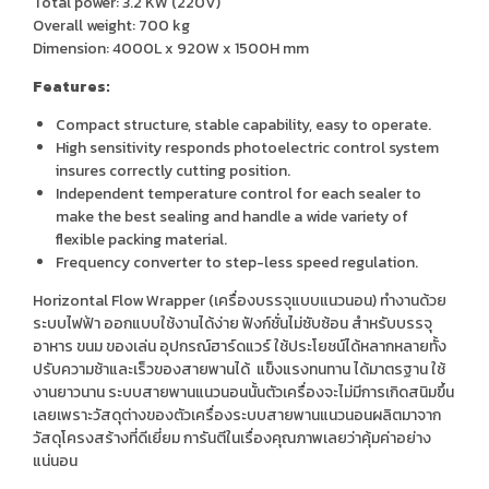
Total power: 3.2 KW (220V)
Overall weight: 700 kg
Dimension: 4000L x 920W x 1500H mm
Features:
Compact structure, stable capability, easy to operate.
High sensitivity responds photoelectric control system
insures correctly cutting position.
Independent temperature control for each sealer to
make the best sealing and handle a wide variety of
flexible packing material.
Frequency converter to step-less speed regulation.
Horizontal Flow Wrapper (เครื่องบรรจุแบบแนวนอน) ทำงานด้วย
ระบบไฟฟ้า ออกแบบใช้งานได้ง่าย ฟังก์ชั่นไม่ซับซ้อน สำหรับบรรจุ
อาหาร ขนม ของเล่น อุปกรณ์ฮาร์ดแวร์ ใช้ประโยชน์ได้หลากหลายทั้ง
ปรับความช้าและเร็วของสายพานได้ แข็งแรงทนทาน ได้มาตรฐาน ใช้
งานยาวนาน ระบบสายพานแนวนอนนั้นตัวเครื่องจะไม่มีการเกิดสนิมขึ้น
เลยเพราะวัสดุต่างของตัวเครื่องระบบสายพานแนวนอนผลิตมาจาก
วัสดุโครงสร้างที่ดีเยี่ยม การันตีในเรื่องคุณภาพเลยว่าคุ้มค่าอย่าง
แน่นอน